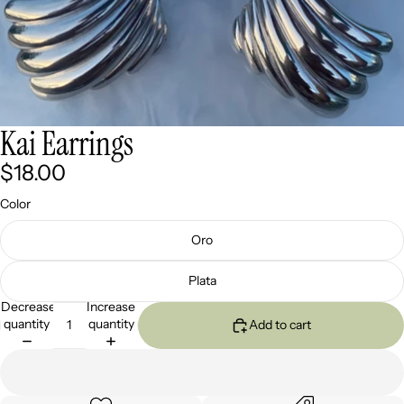
Kai Earrings
$18.00
Color
Oro
Plata
Decrease
Increase
quantity
quantity
Add to cart