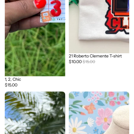
21 Roberto Clemente T-shirt
Sale
$10.00
$15.00
1, 2, Chic
$15.00